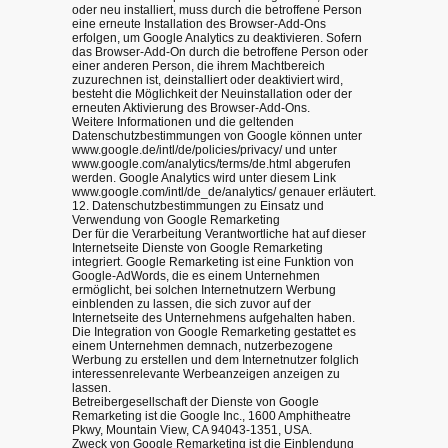
oder neu installiert, muss durch die betroffene Person
eine erneute Installation des Browser-Add-Ons
erfolgen, um Google Analytics zu deaktivieren. Sofern
das Browser-Add-On durch die betroffene Person oder
einer anderen Person, die ihrem Machtbereich
zuzurechnen ist, deinstalliert oder deaktiviert wird,
besteht die Möglichkeit der Neuinstallation oder der
erneuten Aktivierung des Browser-Add-Ons.
Weitere Informationen und die geltenden
Datenschutzbestimmungen von Google können unter
www.google.de/intl/de/policies/privacy/ und unter
www.google.com/analytics/terms/de.html abgerufen
werden. Google Analytics wird unter diesem Link
www.google.com/intl/de_de/analytics/ genauer erläutert.
12. Datenschutzbestimmungen zu Einsatz und
Verwendung von Google Remarketing
Der für die Verarbeitung Verantwortliche hat auf dieser
Internetseite Dienste von Google Remarketing
integriert. Google Remarketing ist eine Funktion von
Google-AdWords, die es einem Unternehmen
ermöglicht, bei solchen Internetnutzern Werbung
einblenden zu lassen, die sich zuvor auf der
Internetseite des Unternehmens aufgehalten haben.
Die Integration von Google Remarketing gestattet es
einem Unternehmen demnach, nutzerbezogene
Werbung zu erstellen und dem Internetnutzer folglich
interessenrelevante Werbeanzeigen anzeigen zu
lassen.
Betreibergesellschaft der Dienste von Google
Remarketing ist die Google Inc., 1600 Amphitheatre
Pkwy, Mountain View, CA 94043-1351, USA.
Zweck von Google Remarketing ist die Einblendung