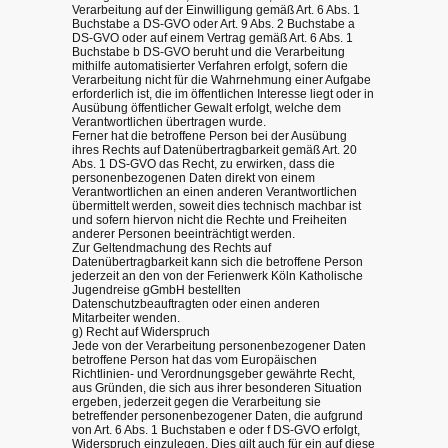
Verarbeitung auf der Einwilligung gemäß Art. 6 Abs. 1
Buchstabe a DS-GVO oder Art. 9 Abs. 2 Buchstabe a
DS-GVO oder auf einem Vertrag gemäß Art. 6 Abs. 1
Buchstabe b DS-GVO beruht und die Verarbeitung
mithilfe automatisierter Verfahren erfolgt, sofern die
Verarbeitung nicht für die Wahrnehmung einer Aufgabe
erforderlich ist, die im öffentlichen Interesse liegt oder in
Ausübung öffentlicher Gewalt erfolgt, welche dem
Verantwortlichen übertragen wurde.
Ferner hat die betroffene Person bei der Ausübung
ihres Rechts auf Datenübertragbarkeit gemäß Art. 20
Abs. 1 DS-GVO das Recht, zu erwirken, dass die
personenbezogenen Daten direkt von einem
Verantwortlichen an einen anderen Verantwortlichen
übermittelt werden, soweit dies technisch machbar ist
und sofern hiervon nicht die Rechte und Freiheiten
anderer Personen beeinträchtigt werden.
Zur Geltendmachung des Rechts auf
Datenübertragbarkeit kann sich die betroffene Person
jederzeit an den von der Ferienwerk Köln Katholische
Jugendreise gGmbH bestellten
Datenschutzbeauftragten oder einen anderen
Mitarbeiter wenden.
g) Recht auf Widerspruch
Jede von der Verarbeitung personenbezogener Daten
betroffene Person hat das vom Europäischen
Richtlinien- und Verordnungsgeber gewährte Recht,
aus Gründen, die sich aus ihrer besonderen Situation
ergeben, jederzeit gegen die Verarbeitung sie
betreffender personenbezogener Daten, die aufgrund
von Art. 6 Abs. 1 Buchstaben e oder f DS-GVO erfolgt,
Widerspruch einzulegen. Dies gilt auch für ein auf diese