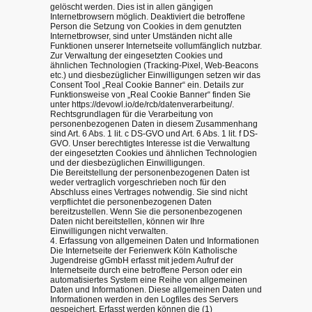
gelöscht werden. Dies ist in allen gängigen
Internetbrowsern möglich. Deaktiviert die betroffene
Person die Setzung von Cookies in dem genutzten
Internetbrowser, sind unter Umständen nicht alle
Funktionen unserer Internetseite vollumfänglich nutzbar.
Zur Verwaltung der eingesetzten Cookies und
ähnlichen Technologien (Tracking-Pixel, Web-Beacons
etc.) und diesbezüglicher Einwilligungen setzen wir das
Consent Tool „Real Cookie Banner“ ein. Details zur
Funktionsweise von „Real Cookie Banner“ finden Sie
unter https://devowl.io/de/rcb/datenverarbeitung/.
Rechtsgrundlagen für die Verarbeitung von
personenbezogenen Daten in diesem Zusammenhang
sind Art. 6 Abs. 1 lit. c DS-GVO und Art. 6 Abs. 1 lit. f DS-
GVO. Unser berechtigtes Interesse ist die Verwaltung
der eingesetzten Cookies und ähnlichen Technologien
und der diesbezüglichen Einwilligungen.
Die Bereitstellung der personenbezogenen Daten ist
weder vertraglich vorgeschrieben noch für den
Abschluss eines Vertrages notwendig. Sie sind nicht
verpflichtet die personenbezogenen Daten
bereitzustellen. Wenn Sie die personenbezogenen
Daten nicht bereitstellen, können wir Ihre
Einwilligungen nicht verwalten.
4. Erfassung von allgemeinen Daten und Informationen
Die Internetseite der Ferienwerk Köln Katholische
Jugendreise gGmbH erfasst mit jedem Aufruf der
Internetseite durch eine betroffene Person oder ein
automatisiertes System eine Reihe von allgemeinen
Daten und Informationen. Diese allgemeinen Daten und
Informationen werden in den Logfiles des Servers
gespeichert. Erfasst werden können die (1)