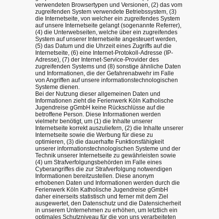
verwendeten Browsertypen und Versionen, (2) das vom
zugreifenden System verwendete Betriebssystem, (3)
die Internetseite, von welcher ein zugreifendes System
auf unsere Internetseite gelangt (sogenannte Referrer),
(4) die Unterwebseiten, welche über ein zugreifendes
System auf unserer Internetseite angesteuert werden,
(5) das Datum und die Uhrzeit eines Zugriffs auf die
Internetseite, (6) eine Internet-Protokoll-Adresse (IP-
Adresse), (7) der Internet-Service-Provider des
zugreifenden Systems und (8) sonstige ähnliche Daten
und Informationen, die der Gefahrenabwehr im Falle
von Angriffen auf unsere informationstechnologischen
Systeme dienen.
Bei der Nutzung dieser allgemeinen Daten und
Informationen zieht die Ferienwerk Köln Katholische
Jugendreise gGmbH keine Rückschlüsse auf die
betroffene Person. Diese Informationen werden
vielmehr benötigt, um (1) die Inhalte unserer
Internetseite korrekt auszuliefern, (2) die Inhalte unserer
Internetseite sowie die Werbung für diese zu
optimieren, (3) die dauerhafte Funktionsfähigkeit
unserer informationstechnologischen Systeme und der
Technik unserer Internetseite zu gewährleisten sowie
(4) um Strafverfolgungsbehörden im Falle eines
Cyberangriffes die zur Strafverfolgung notwendigen
Informationen bereitzustellen. Diese anonym
erhobenen Daten und Informationen werden durch die
Ferienwerk Köln Katholische Jugendreise gGmbH
daher einerseits statistisch und ferner mit dem Ziel
ausgewertet, den Datenschutz und die Datensicherheit
in unserem Unternehmen zu erhöhen, um letztlich ein
optimales Schutzniveau für die von uns verarbeiteten