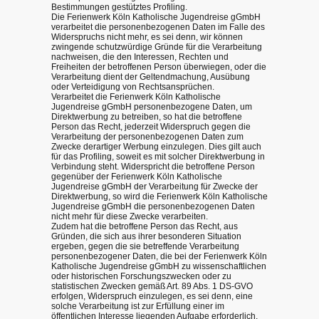
Bestimmungen gestütztes Profiling.
Die Ferienwerk Köln Katholische Jugendreise gGmbH
verarbeitet die personenbezogenen Daten im Falle des
Widerspruchs nicht mehr, es sei denn, wir können
zwingende schutzwürdige Gründe für die Verarbeitung
nachweisen, die den Interessen, Rechten und
Freiheiten der betroffenen Person überwiegen, oder die
Verarbeitung dient der Geltendmachung, Ausübung
oder Verteidigung von Rechtsansprüchen.
Verarbeitet die Ferienwerk Köln Katholische
Jugendreise gGmbH personenbezogene Daten, um
Direktwerbung zu betreiben, so hat die betroffene
Person das Recht, jederzeit Widerspruch gegen die
Verarbeitung der personenbezogenen Daten zum
Zwecke derartiger Werbung einzulegen. Dies gilt auch
für das Profiling, soweit es mit solcher Direktwerbung in
Verbindung steht. Widerspricht die betroffene Person
gegenüber der Ferienwerk Köln Katholische
Jugendreise gGmbH der Verarbeitung für Zwecke der
Direktwerbung, so wird die Ferienwerk Köln Katholische
Jugendreise gGmbH die personenbezogenen Daten
nicht mehr für diese Zwecke verarbeiten.
Zudem hat die betroffene Person das Recht, aus
Gründen, die sich aus ihrer besonderen Situation
ergeben, gegen die sie betreffende Verarbeitung
personenbezogener Daten, die bei der Ferienwerk Köln
Katholische Jugendreise gGmbH zu wissenschaftlichen
oder historischen Forschungszwecken oder zu
statistischen Zwecken gemäß Art. 89 Abs. 1 DS-GVO
erfolgen, Widerspruch einzulegen, es sei denn, eine
solche Verarbeitung ist zur Erfüllung einer im
öffentlichen Interesse liegenden Aufgabe erforderlich.