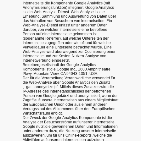
Internetseite die Komponente Google Analytics (mit
Anonymisierungsfunktion) integriert. Google Analytics
ist ein Web-Analyse-Dienst. Web-Analyse ist die
Erhebung, Sammlung und Auswertung von Daten über
das Verhalten von Besuchern von Internetseiten. Ein
Web-Analyse-Dienst erfasst unter anderem Daten
darüber, von welcher Internetseite eine betroffene
Person auf eine Internetseite gekommen ist
(sogenannte Referrer), auf welche Unterseiten der
Internetseite zugegriffen oder wie oft und für welche
Verweildauer eine Unterseite betrachtet wurde. Eine
Web-Analyse wird überwiegend zur Optimierung einer
Internetseite und zur Kosten-Nutzen-Analyse von
Internetwerbung eingesetzt.
Betreibergesellschaft der Google-Analytics-
Komponente ist die Google Inc., 1600 Amphitheatre
Pkwy, Mountain View, CA 94043-1351, USA.
Der für die Verarbeitung Verantwortliche verwendet für
die Web-Analyse über Google Analytics den Zusatz
„_gat._anonymizeIp“. Mittels dieses Zusatzes wird die
IP-Adresse des Internetanschlusses der betroffenen
Person von Google gekürzt und anonymisiert, wenn der
Zugriff auf unsere Internetseiten aus einem Mitgliedstaat
der Europäischen Union oder aus einem anderen
Vertragsstaat des Abkommens über den Europäischen
Wirtschaftsraum erfolgt.
Der Zweck der Google-Analytics-Komponente ist die
Analyse der Besucherströme auf unserer Internetseite.
Google nutzt die gewonnenen Daten und Informationen
unter anderem dazu, die Nutzung unserer Internetseite
auszuwerten, um für uns Online-Reports, welche die
Aktivitäten auf unseren Internetseiten aufzeigen,