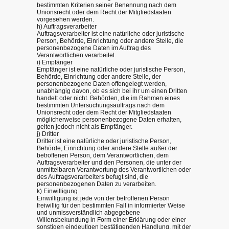
bestimmten Kriterien seiner Benennung nach dem
Unionsrecht oder dem Recht der Mitgliedstaaten
vorgesehen werden.
h) Auftragsverarbeiter
Auftragsverarbeiter ist eine natürliche oder juristische
Person, Behörde, Einrichtung oder andere Stelle, die
personenbezogene Daten im Auftrag des
Verantwortlichen verarbeitet.
i) Empfänger
Empfänger ist eine natürliche oder juristische Person,
Behörde, Einrichtung oder andere Stelle, der
personenbezogene Daten offengelegt werden,
unabhängig davon, ob es sich bei ihr um einen Dritten
handelt oder nicht. Behörden, die im Rahmen eines
bestimmten Untersuchungsauftrags nach dem
Unionsrecht oder dem Recht der Mitgliedstaaten
möglicherweise personenbezogene Daten erhalten,
gelten jedoch nicht als Empfänger.
j) Dritter
Dritter ist eine natürliche oder juristische Person,
Behörde, Einrichtung oder andere Stelle außer der
betroffenen Person, dem Verantwortlichen, dem
Auftragsverarbeiter und den Personen, die unter der
unmittelbaren Verantwortung des Verantwortlichen oder
des Auftragsverarbeiters befugt sind, die
personenbezogenen Daten zu verarbeiten.
k) Einwilligung
Einwilligung ist jede von der betroffenen Person
freiwillig für den bestimmten Fall in informierter Weise
und unmissverständlich abgegebene
Willensbekundung in Form einer Erklärung oder einer
sonstigen eindeutigen bestätigenden Handlung, mit der