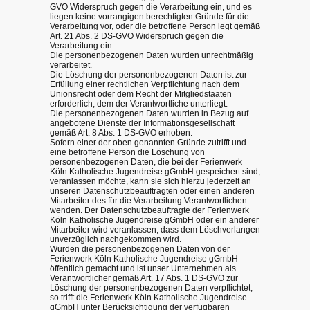
GVO Widerspruch gegen die Verarbeitung ein, und es
liegen keine vorrangigen berechtigten Gründe für die
Verarbeitung vor, oder die betroffene Person legt gemäß
Art. 21 Abs. 2 DS-GVO Widerspruch gegen die
Verarbeitung ein.
Die personenbezogenen Daten wurden unrechtmäßig
verarbeitet.
Die Löschung der personenbezogenen Daten ist zur
Erfüllung einer rechtlichen Verpflichtung nach dem
Unionsrecht oder dem Recht der Mitgliedstaaten
erforderlich, dem der Verantwortliche unterliegt.
Die personenbezogenen Daten wurden in Bezug auf
angebotene Dienste der Informationsgesellschaft
gemäß Art. 8 Abs. 1 DS-GVO erhoben.
Sofern einer der oben genannten Gründe zutrifft und
eine betroffene Person die Löschung von
personenbezogenen Daten, die bei der Ferienwerk
Köln Katholische Jugendreise gGmbH gespeichert sind,
veranlassen möchte, kann sie sich hierzu jederzeit an
unseren Datenschutzbeauftragten oder einen anderen
Mitarbeiter des für die Verarbeitung Verantwortlichen
wenden. Der Datenschutzbeauftragte der Ferienwerk
Köln Katholische Jugendreise gGmbH oder ein anderer
Mitarbeiter wird veranlassen, dass dem Löschverlangen
unverzüglich nachgekommen wird.
Wurden die personenbezogenen Daten von der
Ferienwerk Köln Katholische Jugendreise gGmbH
öffentlich gemacht und ist unser Unternehmen als
Verantwortlicher gemäß Art. 17 Abs. 1 DS-GVO zur
Löschung der personenbezogenen Daten verpflichtet,
so trifft die Ferienwerk Köln Katholische Jugendreise
gGmbH unter Berücksichtigung der verfügbaren