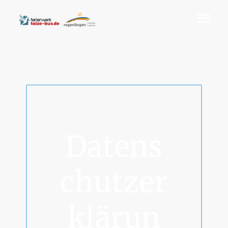
Datens
chutzer
klärun