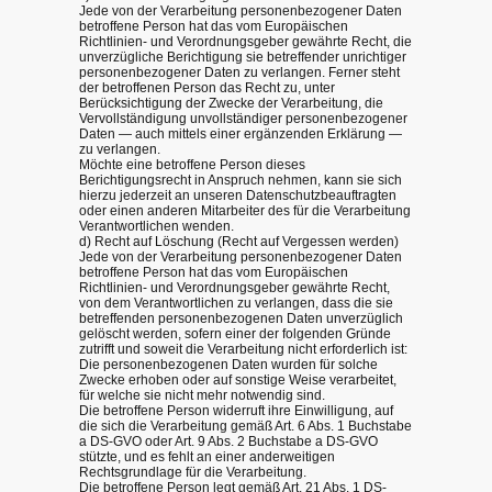
Jede von der Verarbeitung personenbezogener Daten
betroffene Person hat das vom Europäischen
Richtlinien- und Verordnungsgeber gewährte Recht, die
unverzügliche Berichtigung sie betreffender unrichtiger
personenbezogener Daten zu verlangen. Ferner steht
der betroffenen Person das Recht zu, unter
Berücksichtigung der Zwecke der Verarbeitung, die
Vervollständigung unvollständiger personenbezogener
Daten — auch mittels einer ergänzenden Erklärung —
zu verlangen.
Möchte eine betroffene Person dieses
Berichtigungsrecht in Anspruch nehmen, kann sie sich
hierzu jederzeit an unseren Datenschutzbeauftragten
oder einen anderen Mitarbeiter des für die Verarbeitung
Verantwortlichen wenden.
d) Recht auf Löschung (Recht auf Vergessen werden)
Jede von der Verarbeitung personenbezogener Daten
betroffene Person hat das vom Europäischen
Richtlinien- und Verordnungsgeber gewährte Recht,
von dem Verantwortlichen zu verlangen, dass die sie
betreffenden personenbezogenen Daten unverzüglich
gelöscht werden, sofern einer der folgenden Gründe
zutrifft und soweit die Verarbeitung nicht erforderlich ist:
Die personenbezogenen Daten wurden für solche
Zwecke erhoben oder auf sonstige Weise verarbeitet,
für welche sie nicht mehr notwendig sind.
Die betroffene Person widerruft ihre Einwilligung, auf
die sich die Verarbeitung gemäß Art. 6 Abs. 1 Buchstabe
a DS-GVO oder Art. 9 Abs. 2 Buchstabe a DS-GVO
stützte, und es fehlt an einer anderweitigen
Rechtsgrundlage für die Verarbeitung.
Die betroffene Person legt gemäß Art. 21 Abs. 1 DS-