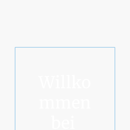
Willko
mmen
bei