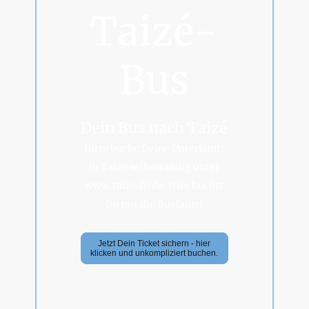
Taizé-
Bus
Dein Bus nach Taizé
Bitte buche Deine Unterkunft
in Taize selbsständig unter
www.taize.fr/de. Hier buchst
Du nur die Busfahrt!
Jetzt Dein Ticket sichern - hier
klicken und unkompliziert buchen.